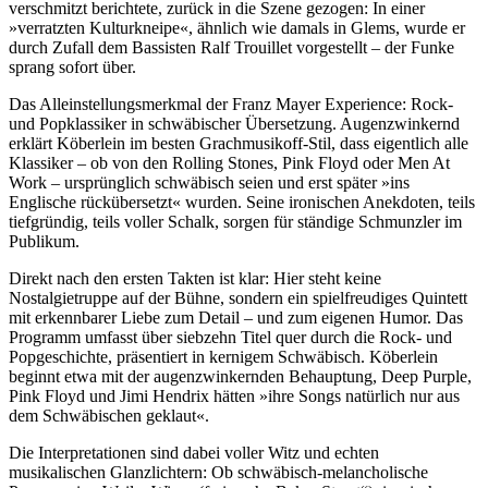
verschmitzt berichtete, zurück in die Szene gezogen: In einer
»verratzten Kulturkneipe«, ähnlich wie damals in Glems, wurde er
durch Zufall dem Bassisten Ralf Trouillet vorgestellt – der Funke
sprang sofort über.
Das Alleinstellungsmerkmal der Franz Mayer Experience: Rock-
und Popklassiker in schwäbischer Übersetzung. Augenzwinkernd
erklärt Köberlein im besten Grachmusikoff-Stil, dass eigentlich alle
Klassiker – ob von den Rolling Stones, Pink Floyd oder Men At
Work – ursprünglich schwäbisch seien und erst später »ins
Englische rückübersetzt« wurden. Seine ironischen Anekdoten, teils
tiefgründig, teils voller Schalk, sorgen für ständige Schmunzler im
Publikum.
Direkt nach den ersten Takten ist klar: Hier steht keine
Nostalgietruppe auf der Bühne, sondern ein spielfreudiges Quintett
mit erkennbarer Liebe zum Detail – und zum eigenen Humor. Das
Programm umfasst über siebzehn Titel quer durch die Rock- und
Popgeschichte, präsentiert in kernigem Schwäbisch. Köberlein
beginnt etwa mit der augenzwinkernden Behauptung, Deep Purple,
Pink Floyd und Jimi Hendrix hätten »ihre Songs natürlich nur aus
dem Schwäbischen geklaut«.
Die Interpretationen sind dabei voller Witz und echten
musikalischen Glanzlichtern: Ob schwäbisch-melancholische