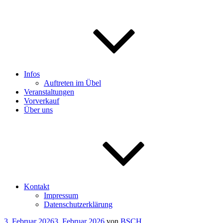
Infos
Auftreten im Übel
Veranstaltungen
Vorverkauf
Über uns
Kontakt
Impressum
Datenschutzerklärung
Veröffentlicht
3. Februar 2026
3. Februar 2026
von
BSCH