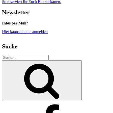
So reserviert Ihr Euch Eintrittskarten.
Newsletter
Infos per Mail?
Hier kannst du die anmelden
Suche
S
u
S
c
u
h
c
h
e
e
n
n
n
a
c
h
:
Facebook