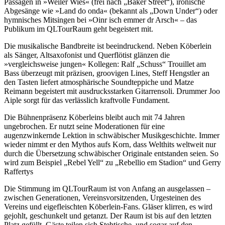
Passagen in »Weiler Wies« (frei nach „Baker Street“), ironische
Abgesänge wie »Land do onda« (bekannt als „Down Under“) oder
hymnisches Mitsingen bei »Oinr isch emmer dr Arsch« – das
Publikum im QLTourRaum geht begeistert mit.
Die musikalische Bandbreite ist beeindruckend. Neben Köberlein
als Sänger, Altsaxofonist und Querflötist glänzen die
»vergleichsweise jungen« Kollegen: Ralf „Schuss“ Trouillet am
Bass überzeugt mit präzisen, groovigen Lines, Steff Hengstler an
den Tasten liefert atmosphärische Soundteppiche und Matze
Reimann begeistert mit ausdrucksstarken Gitarrensoli. Drummer Joo
Aiple sorgt für das verlässlich kraftvolle Fundament.
Die Bühnenpräsenz Köberleins bleibt auch mit 74 Jahren
ungebrochen. Er nutzt seine Moderationen für eine
augenzwinkernde Lektion in schwäbischer Musikgeschichte. Immer
wieder nimmt er den Mythos aufs Korn, dass Welthits weltweit nur
durch die Übersetzung schwäbischer Originale entstanden seien. So
wird zum Beispiel „Rebel Yell“ zu „Rebellio em Stadion“ und Gerry
Raffertys
Die Stimmung im QLTourRaum ist von Anfang an ausgelassen –
zwischen Generationen, Vereinsvorsitzenden, Urgesteinen des
Vereins und eigefleischten Köberlein-Fans. Gläser klirren, es wird
gejohlt, geschunkelt und getanzt. Der Raum ist bis auf den letzten
Platz gefüllt, Gäste teilen sich Stehtische, und sogar auf den