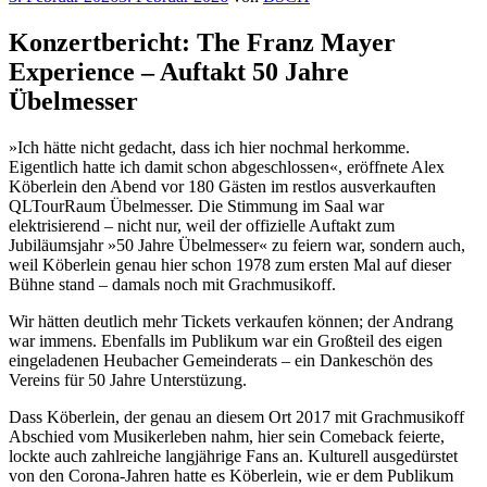
am
Konzertbericht: The Franz Mayer
Experience – Auftakt 50 Jahre
Übelmesser
»Ich hätte nicht gedacht, dass ich hier nochmal herkomme.
Eigentlich hatte ich damit schon abgeschlossen«, eröffnete Alex
Köberlein den Abend vor 180 Gästen im restlos ausverkauften
QLTourRaum Übelmesser. Die Stimmung im Saal war
elektrisierend – nicht nur, weil der offizielle Auftakt zum
Jubiläumsjahr »50 Jahre Übelmesser« zu feiern war, sondern auch,
weil Köberlein genau hier schon 1978 zum ersten Mal auf dieser
Bühne stand – damals noch mit Grachmusikoff.
Wir hätten deutlich mehr Tickets verkaufen können; der Andrang
war immens. Ebenfalls im Publikum war ein Großteil des eigen
eingeladenen Heubacher Gemeinderats – ein Dankeschön des
Vereins für 50 Jahre Unterstüzung.
Dass Köberlein, der genau an diesem Ort 2017 mit Grachmusikoff
Abschied vom Musikerleben nahm, hier sein Comeback feierte,
lockte auch zahlreiche langjährige Fans an. Kulturell ausgedürstet
von den Corona-Jahren hatte es Köberlein, wie er dem Publikum