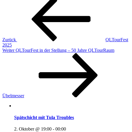
Beitragsnavigation
Beitrag
Zurück
QLTourFest
2025
Nächster
Weiter
QLTourFest in der Stellung – 50 Jahre QLTourRaum
Beitrag
Übelmesser
Spätschicht mit Tula Troubles
2. Oktober @ 19:00
-
00:00