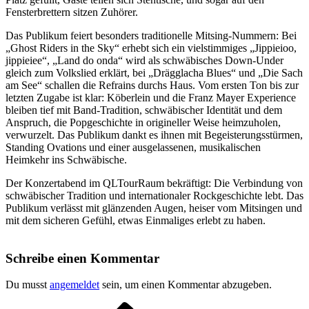
Fensterbrettern sitzen Zuhörer.
Das Publikum feiert besonders traditionelle Mitsing-Nummern: Bei
„Ghost Riders in the Sky“ erhebt sich ein vielstimmiges „Jippieioo,
jippieiee“, „Land do onda“ wird als schwäbisches Down-Under
gleich zum Volkslied erklärt, bei „Drägglacha Blues“ und „Die Sach
am See“ schallen die Refrains durchs Haus. Vom ersten Ton bis zur
letzten Zugabe ist klar: Köberlein und die Franz Mayer Experience
bleiben tief mit Band-Tradition, schwäbischer Identität und dem
Anspruch, die Popgeschichte in origineller Weise heimzuholen,
verwurzelt. Das Publikum dankt es ihnen mit Begeisterungsstürmen,
Standing Ovations und einer ausgelassenen, musikalischen
Heimkehr ins Schwäbische.
Der Konzertabend im QLTourRaum bekräftigt: Die Verbindung von
schwäbischer Tradition und internationaler Rockgeschichte lebt. Das
Publikum verlässt mit glänzenden Augen, heiser vom Mitsingen und
mit dem sicheren Gefühl, etwas Einmaliges erlebt zu haben.
Schreibe einen Kommentar
Du musst
angemeldet
sein, um einen Kommentar abzugeben.
Vorheriger