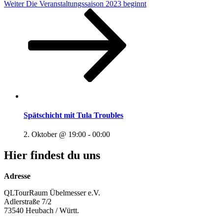
Beitragsnavigation
Nächster
Weiter
Die Veranstaltungssaison 2023 beginnt
Beitrag
Spätschicht mit Tula Troubles
2. Oktober @ 19:00
-
00:00
Hier findest du uns
Adresse
QLTourRaum Übelmesser e.V.
Adlerstraße 7/2
73540 Heubach / Württ.