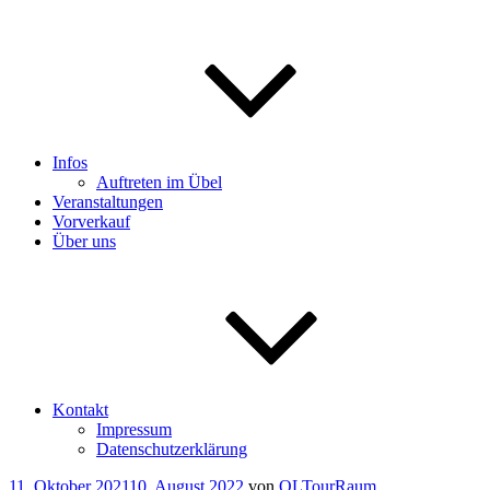
Infos
Auftreten im Übel
Veranstaltungen
Vorverkauf
Über uns
Kontakt
Impressum
Datenschutzerklärung
Veröffentlicht
11. Oktober 2021
10. August 2022
von
QLTourRaum