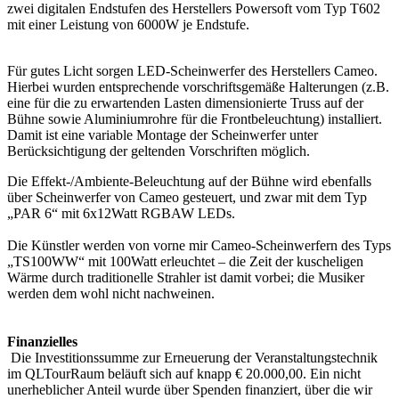
zwei digitalen Endstufen des Herstellers Powersoft vom Typ T602
mit einer Leistung von 6000W je Endstufe.
Für gutes Licht sorgen LED-Scheinwerfer des Herstellers Cameo.
Hierbei wurden entsprechende vorschriftsgemäße Halterungen (z.B.
eine für die zu erwartenden Lasten dimensionierte Truss auf der
Bühne sowie Aluminiumrohre für die Frontbeleuchtung) installiert.
Damit ist eine variable Montage der Scheinwerfer unter
Berücksichtigung der geltenden Vorschriften möglich.
Die Effekt-/Ambiente-Beleuchtung auf der Bühne wird ebenfalls
über Scheinwerfer von Cameo gesteuert, und zwar mit dem Typ
„PAR 6“ mit 6x12Watt RGBAW LEDs.
Die Künstler werden von vorne mir Cameo-Scheinwerfern des Typs
„TS100WW“ mit 100Watt erleuchtet – die Zeit der kuscheligen
Wärme durch traditionelle Strahler ist damit vorbei; die Musiker
werden dem wohl nicht nachweinen.
Finanzielles
Die Investitionssumme zur Erneuerung der Veranstaltungstechnik
im QLTourRaum beläuft sich auf knapp € 20.000,00. Ein nicht
unerheblicher Anteil wurde über Spenden finanziert, über die wir