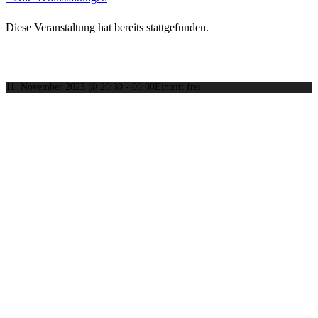
Diese Veranstaltung hat bereits stattgefunden.
Hazy & The Babydolls
11. November 2023 @ 20:30
-
00:00
Eintritt frei