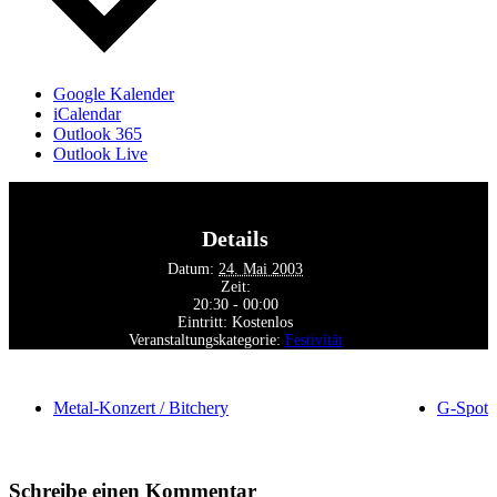
Google Kalender
iCalendar
Outlook 365
Outlook Live
Details
Datum:
24. Mai 2003
Zeit:
20:30 - 00:00
Eintritt:
Kostenlos
Veranstaltungskategorie:
Festivität
Metal-Konzert / Bitchery
G-Spot
Schreibe einen Kommentar