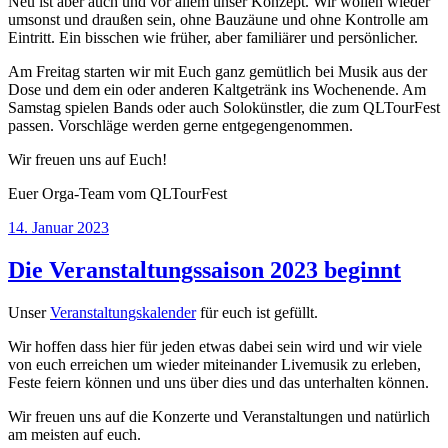
Neu ist aber auch und vor allem unser Konzept. Wir wollen wieder
umsonst und draußen sein, ohne Bauzäune und ohne Kontrolle am
Eintritt. Ein bisschen wie früher, aber familiärer und persönlicher.
Am Freitag starten wir mit Euch ganz gemütlich bei Musik aus der
Dose und dem ein oder anderen Kaltgetränk ins Wochenende. Am
Samstag spielen Bands oder auch Solokünstler, die zum QLTourFest
passen. Vorschläge werden gerne entgegengenommen.
Wir freuen uns auf Euch!
Euer Orga-Team vom QLTourFest
Veröffentlicht
14. Januar 2023
am
Die Veranstaltungssaison 2023 beginnt
Unser
Veranstaltungskalender
für euch ist gefüllt.
Wir hoffen dass hier für jeden etwas dabei sein wird und wir viele
von euch erreichen um wieder miteinander Livemusik zu erleben,
Feste feiern können und uns über dies und das unterhalten können.
Wir freuen uns auf die Konzerte und Veranstaltungen und natürlich
am meisten auf euch.