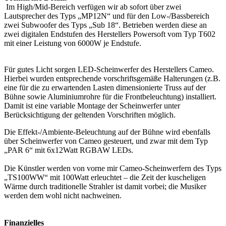
Im High/Mid-Bereich verfügen wir ab sofort über zwei
Lautsprecher des Typs „MP12N“ und für den Low-/Bassbereich
zwei Subwoofer des Typs „Sub 18“. Betrieben werden diese an
zwei digitalen Endstufen des Herstellers Powersoft vom Typ T602
mit einer Leistung von 6000W je Endstufe.
Für gutes Licht sorgen LED-Scheinwerfer des Herstellers Cameo.
Hierbei wurden entsprechende vorschriftsgemäße Halterungen (z.B.
eine für die zu erwartenden Lasten dimensionierte Truss auf der
Bühne sowie Aluminiumrohre für die Frontbeleuchtung) installiert.
Damit ist eine variable Montage der Scheinwerfer unter
Berücksichtigung der geltenden Vorschriften möglich.
Die Effekt-/Ambiente-Beleuchtung auf der Bühne wird ebenfalls
über Scheinwerfer von Cameo gesteuert, und zwar mit dem Typ
„PAR 6“ mit 6x12Watt RGBAW LEDs.
Die Künstler werden von vorne mir Cameo-Scheinwerfern des Typs
„TS100WW“ mit 100Watt erleuchtet – die Zeit der kuscheligen
Wärme durch traditionelle Strahler ist damit vorbei; die Musiker
werden dem wohl nicht nachweinen.
Finanzielles