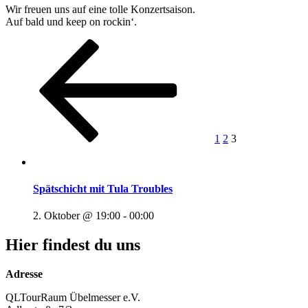
Wir freuen uns auf eine tolle Konzertsaison.
Auf bald und keep on rockin‘.
Seitennummerierung
Vorherige
Seite
Seite
Seite
Seite
der
Beiträge
1
2
3
Spätschicht mit Tula Troubles
2. Oktober @ 19:00
-
00:00
Hier findest du uns
Adresse
QLTourRaum Übelmesser e.V.