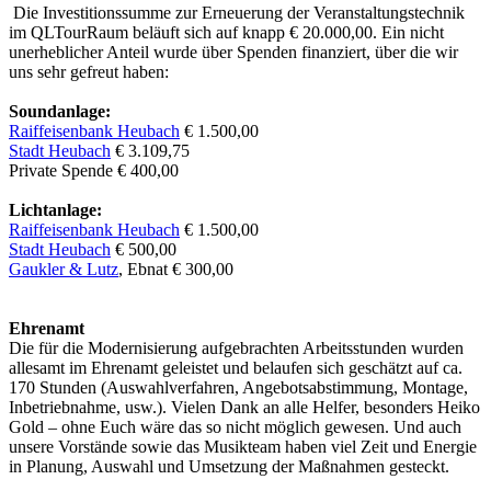
Die Investitionssumme zur Erneuerung der Veranstaltungstechnik
im QLTourRaum beläuft sich auf knapp € 20.000,00. Ein nicht
unerheblicher Anteil wurde über Spenden finanziert, über die wir
uns sehr gefreut haben:
Soundanlage:
Raiffeisenbank Heubach
€ 1.500,00
Stadt Heubach
€ 3.109,75
Private Spende € 400,00
Lichtanlage:
Raiffeisenbank Heubach
€ 1.500,00
Stadt Heubach
€ 500,00
Gaukler & Lutz
, Ebnat € 300,00
Ehrenamt
Die für die Modernisierung aufgebrachten Arbeitsstunden wurden
allesamt im Ehrenamt geleistet und belaufen sich geschätzt auf ca.
170 Stunden (Auswahlverfahren, Angebotsabstimmung, Montage,
Inbetriebnahme, usw.). Vielen Dank an alle Helfer, besonders Heiko
Gold – ohne Euch wäre das so nicht möglich gewesen. Und auch
unsere Vorstände sowie das Musikteam haben viel Zeit und Energie
in Planung, Auswahl und Umsetzung der Maßnahmen gesteckt.